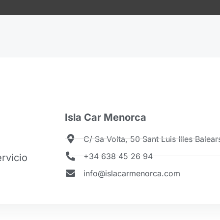
Isla Car Menorca
C/ Sa Volta, 50 Sant Luis Illes Balear
+34 638 45 26 94
rvicio
info@islacarmenorca.com